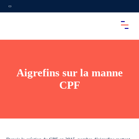
Aigrefins sur la manne
CPF