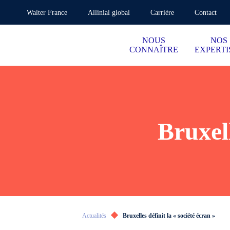
Walter France
Allinial global
Carrière
Contact
NOUS
NOS
CONNAÎTRE
EXPERTI
Bruxell
Actualités
Bruxelles définit la « société écran »