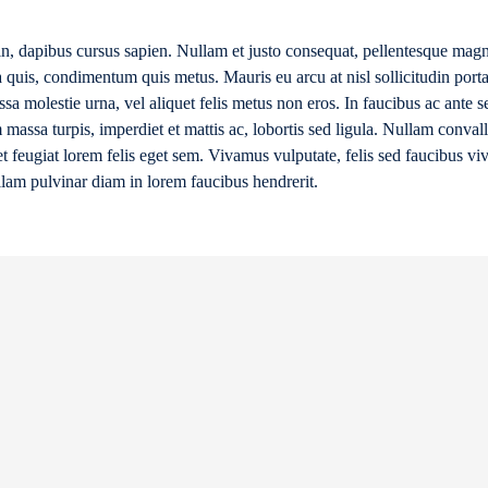
in, dapibus cursus sapien. Nullam et justo consequat, pellentesque magn
tra quis, condimentum quis metus. Mauris eu arcu at nisl sollicitudin port
sa molestie urna, vel aliquet felis metus non eros. In faucibus ac ante 
 massa turpis, imperdiet et mattis ac, lobortis sed ligula. Nullam convalli
t feugiat lorem felis eget sem. Vivamus vulputate, felis sed faucibus vive
llam pulvinar diam in lorem faucibus hendrerit.