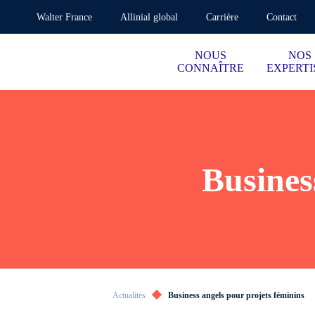
Walter France
Allinial global
Carrière
Contact
NOUS
NOS
CONNAÎTRE
EXPERTI
Busines
Actualités
Business angels pour projets féminins