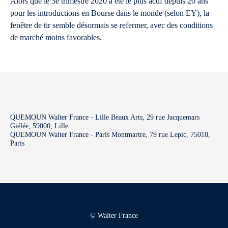
Alors que le 3e trimestre 2020 a été le plus actif depuis 20 ans
pour les introductions en Bourse dans le monde (selon EY), la
fenêtre de tir semble désormais se refermer, avec des conditions
de marché moins favorables.
QUEMOUN Walter France - Lille Beaux Arts, 29 rue Jacquemars
Giélée, 59000, Lille
QUEMOUN Walter France - Paris Montmartre, 79 rue Lepic, 75018,
Paris
© Walter France