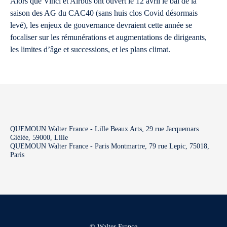
Alors que Vinci et Airbus ont ouvert le 12 avril le bal de la
saison des AG du CAC40 (sans huis clos Covid désormais
levé), les enjeux de gouvernance devraient cette année se
focaliser sur les rémunérations et augmentations de dirigeants,
les limites d’âge et successions, et les plans climat.
QUEMOUN Walter France - Lille Beaux Arts, 29 rue Jacquemars
Giélée, 59000, Lille
QUEMOUN Walter France - Paris Montmartre, 79 rue Lepic, 75018,
Paris
© Walter France