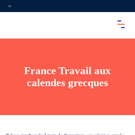
France Travail aux
calendes grecques