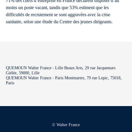
71% des chefs d’entreprise en France déclarent disposer d’au
moins un poste vacant, tandis que 53% estiment que les
difficultés de recrutement se sont aggravées avec la crise
sanitaire, selon une étude du Centre des jeunes dirigeants.
QUEMOUN Walter France - Lille Beaux Arts, 29 rue Jacquemars
Giélée, 59000, Lille
QUEMOUN Walter France - Paris Montmartre, 79 rue Lepic, 75018,
Paris
© Walter France