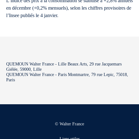
L’indice des prix à la consommation se stabilise à +2,8% annuels
en décembre (+0,2% mensuels), selon les chiffres provisoires de
l’Insee publiés le 4 janvier.
QUEMOUN Walter France - Lille Beaux Arts, 29 rue Jacquemars
Giélée, 59000, Lille
QUEMOUN Walter France - Paris Montmartre, 79 rue Lepic, 75018,
Paris
© Walter France
Liens utiles