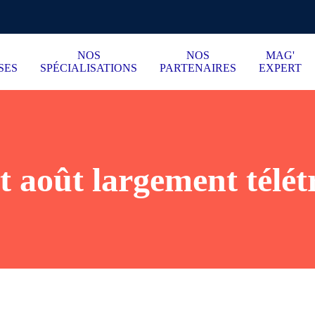
NOS
NOS
MAG'
SES
SPÉCIALISATIONS
PARTENAIRES
EXPERT
et août largement télét