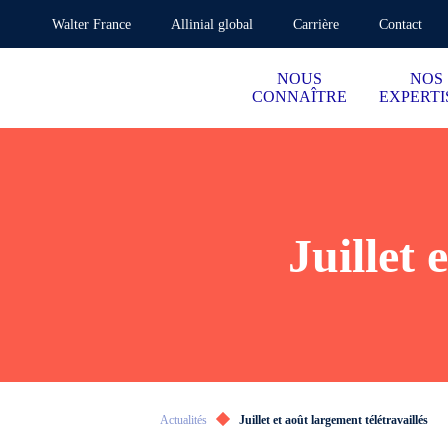
Walter France
Allinial global
Carrière
Contact
NOUS
NOS
CONNAÎTRE
EXPERTI
Juillet 
Actualités
Juillet et août largement télétravaillés