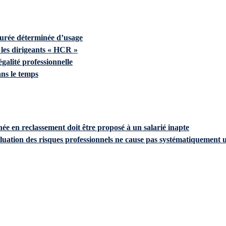
 durée déterminée d’usage
 les dirigeants « HCR »
égalité professionnelle
ans le temps
ée en reclassement doit être proposé à un salarié inapte
uation des risques professionnels ne cause pas systématiquement u