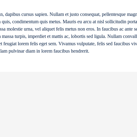
in, dapibus cursus sapien. Nullam et justo consequat, pellentesque magn
tra quis, condimentum quis metus. Mauris eu arcu at nisl sollicitudin port
sa molestie urna, vel aliquet felis metus non eros. In faucibus ac ante 
 massa turpis, imperdiet et mattis ac, lobortis sed ligula. Nullam convalli
t feugiat lorem felis eget sem. Vivamus vulputate, felis sed faucibus vive
llam pulvinar diam in lorem faucibus hendrerit.