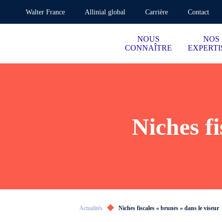
Walter France
Allinial global
Carrière
Contact
NOUS
NOS
CONNAÎTRE
EXPERTI
Niches fi
Actualités
Niches fiscales « brunes » dans le viseur