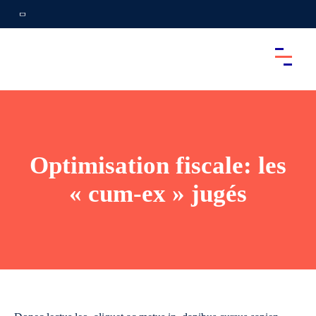
Optimisation fiscale: les
« cum-ex » jugés