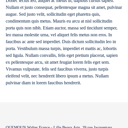
Donec lectus leo, aliquet ac metus in, dapibus cursus sapien.
Nullam et justo consequat, pellentesque magna sit amet, pulvinar
augue. Sed justo velit, sollicitudin eget pharetra quis,
condimentum quis metus. Mauris eu arcu at nisl sollicitudin
porta quis non nibh. Etiam auctor, massa sed tincidunt semper,
leo massa molestie urna, vel aliquet felis metus non eros. In
faucibus ac ante sed imperdiet. Duis dictum sollicitudin leo in
porta. Vestibulum massa turpis, imperdiet et mattis ac, lobortis
sed ligula. Nullam convallis, felis eget pretium placerat, sapien
ex pellentesque arcu, sit amet feugiat lorem felis eget sem.
Vivamus vulputate, felis sed faucibus viverra, justo turpis
eleifend velit, nec hendrerit libero ipsum a metus. Nullam
pulvinar diam in lorem faucibus hendrerit.
QUEMOUN Walter France - Lille Beaux Arts, 29 rue Jacquemars