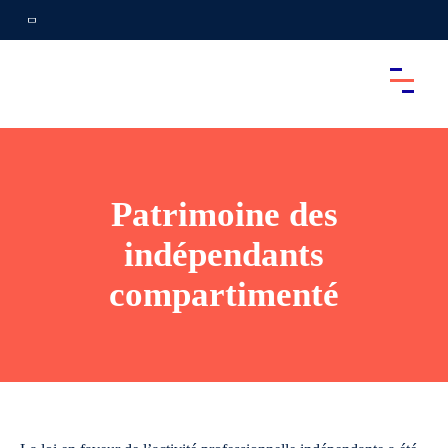
Patrimoine des
indépendants
compartimenté