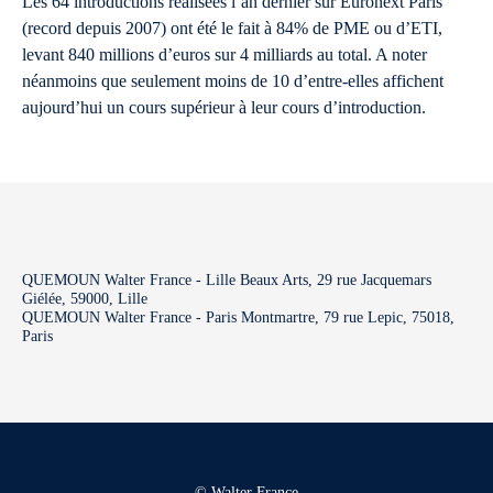
Les 64 introductions réalisées l’an dernier sur Euronext Paris
(record depuis 2007) ont été le fait à 84% de PME ou d’ETI,
levant 840 millions d’euros sur 4 milliards au total. A noter
néanmoins que seulement moins de 10 d’entre-elles affichent
aujourd’hui un cours supérieur à leur cours d’introduction.
QUEMOUN Walter France - Lille Beaux Arts, 29 rue Jacquemars
Giélée, 59000, Lille
QUEMOUN Walter France - Paris Montmartre, 79 rue Lepic, 75018,
Paris
© Walter France