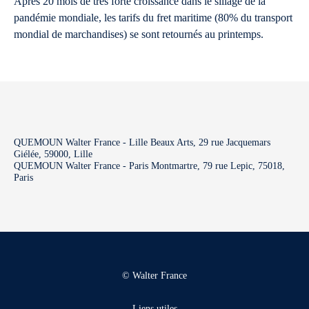
Après 20 mois de très forte croissance dans le sillage de la
pandémie mondiale, les tarifs du fret maritime (80% du transport
mondial de marchandises) se sont retournés au printemps.
QUEMOUN Walter France - Lille Beaux Arts, 29 rue Jacquemars
Giélée, 59000, Lille
QUEMOUN Walter France - Paris Montmartre, 79 rue Lepic, 75018,
Paris
© Walter France
Liens utiles