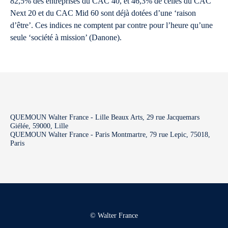
82,5% des entreprises du CAC 40, et 46,3% de celles du CAC
Next 20 et du CAC Mid 60 sont déjà dotées d’une ‘raison
d’être’. Ces indices ne comptent par contre pour l’heure qu’une
seule ‘société à mission’ (Danone).
QUEMOUN Walter France - Lille Beaux Arts, 29 rue Jacquemars
Giélée, 59000, Lille
QUEMOUN Walter France - Paris Montmartre, 79 rue Lepic, 75018,
Paris
© Walter France