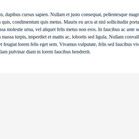
in, dapibus cursus sapien. Nullam et justo consequat, pellentesque magn
tra quis, condimentum quis metus. Mauris eu arcu at nisl sollicitudin port
sa molestie urna, vel aliquet felis metus non eros. In faucibus ac ante 
 massa turpis, imperdiet et mattis ac, lobortis sed ligula. Nullam convalli
t feugiat lorem felis eget sem. Vivamus vulputate, felis sed faucibus vive
llam pulvinar diam in lorem faucibus hendrerit.