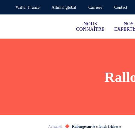
Walter France
Allinial global
Carrière
Contact
NOUS
NOS
CONNAÎTRE
EXPERTI
Rallo
Actualités
Rallonge sur le « fonds friches »