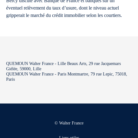
Bercy discute avec Banque de France et banques sur un
éventuel relèvement du taux d’usure, dont le niveau actuel
gripperait le marché du crédit immobilier selon les courtiers.
QUEMOUN Walter France - Lille Beaux Arts, 29 rue Jacquemars
Giélée, 59000, Lille
QUEMOUN Walter France - Paris Montmartre, 79 rue Lepic, 75018,
Paris
© Walter France
Liens utiles