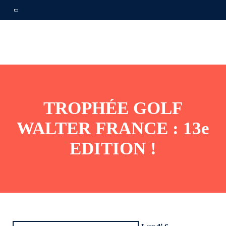
TROPHÉE GOLF
WALTER FRANCE : 13e
EDITION !